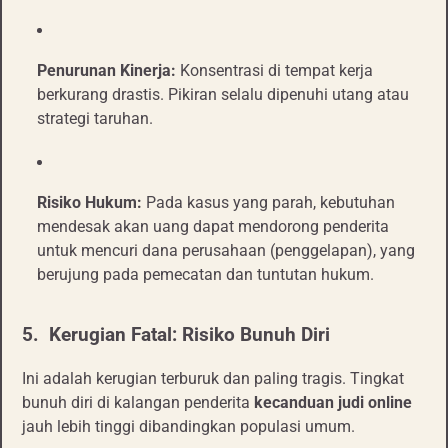
Penurunan Kinerja:
Konsentrasi di tempat kerja
berkurang drastis. Pikiran selalu dipenuhi utang atau
strategi taruhan.
Risiko Hukum:
Pada kasus yang parah, kebutuhan
mendesak akan uang dapat mendorong penderita
untuk mencuri dana perusahaan (penggelapan), yang
berujung pada pemecatan dan tuntutan hukum.
5. Kerugian Fatal: Risiko Bunuh Diri
Ini adalah kerugian terburuk dan paling tragis. Tingkat
bunuh diri di kalangan penderita
kecanduan judi online
jauh lebih tinggi dibandingkan populasi umum.