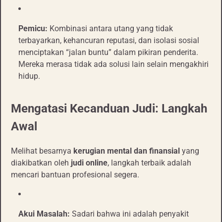
Pemicu:
Kombinasi antara utang yang tidak
terbayarkan, kehancuran reputasi, dan isolasi sosial
menciptakan “jalan buntu” dalam pikiran penderita.
Mereka merasa tidak ada solusi lain selain mengakhiri
hidup.
Mengatasi Kecanduan Judi: Langkah
Awal
Melihat besarnya
kerugian mental dan finansial
yang
diakibatkan oleh
judi online
, langkah terbaik adalah
mencari bantuan profesional segera.
Akui Masalah:
Sadari bahwa ini adalah penyakit