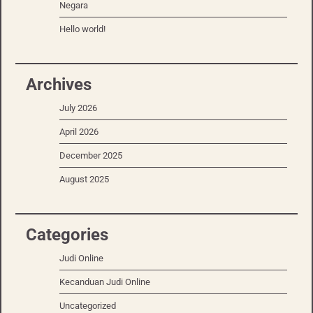
Negara
Hello world!
Archives
July 2026
April 2026
December 2025
August 2025
Categories
Judi Online
Kecanduan Judi Online
Uncategorized