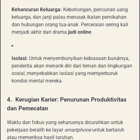
Kehancuran Keluarga:
Kebohongan, pencurian uang
keluarga, dan janji palsu merusak ikatan pernikahan
dan hubungan orang tua-anak. Perceraian sering kali
menjadi akhir dari drama
judi online
.
Isolasi:
Untuk menyembunyikan kebiasaan buruknya,
penderita akan menarik diri dari teman dan lingkungan
sosial, menyebabkan isolasi yang memperburuk
kondisi mental mereka.
4. Kerugian Karier: Penurunan Produktivitas
dan Pemecatan
Waktu dan fokus yang seharusnya dicurahkan untuk
pekerjaan beralih ke layar
smartphone
untuk bertaruh
atau memeriksa hasil taruhan.