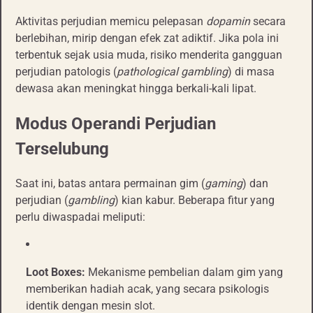
Aktivitas perjudian memicu pelepasan
dopamin
secara
berlebihan, mirip dengan efek zat adiktif. Jika pola ini
terbentuk sejak usia muda, risiko menderita gangguan
perjudian patologis (
pathological gambling
) di masa
dewasa akan meningkat hingga berkali-kali lipat.
Modus Operandi Perjudian
Terselubung
Saat ini, batas antara permainan gim (
gaming
) dan
perjudian (
gambling
) kian kabur. Beberapa fitur yang
perlu diwaspadai meliputi:
Loot Boxes:
Mekanisme pembelian dalam gim yang
memberikan hadiah acak, yang secara psikologis
identik dengan mesin slot.