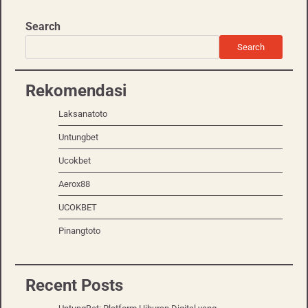
Search
Search
Rekomendasi
Laksanatoto
Untungbet
Ucokbet
Aerox88
UCOKBET
Pinangtoto
Recent Posts