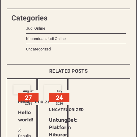
Categories
Judi Online
Kecanduan Judi Online
Uncategorized
RELATED POSTS
August
July
27
24
UNCATEGORIZED
2025
2026
UNCATEGORIZED
Hello
world!
UntungBet:
Platform
Hiburan
Penulis