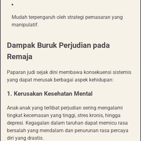
Mudah terpengaruh oleh strategi pemasaran yang
manipulatif.
Dampak Buruk Perjudian pada
Remaja
Paparan judi sejak dini membawa konsekuensi sistemis
yang dapat merusak berbagai aspek kehidupan:
1. Kerusakan Kesehatan Mental
Anak-anak yang terlibat perjudian sering mengalami
tingkat kecemasan yang tinggi, stres kronis, hingga
depresi. Kegagalan dalam taruhan dapat memicu rasa
bersalah yang mendalam dan penurunan rasa percaya
diri yang drastis.