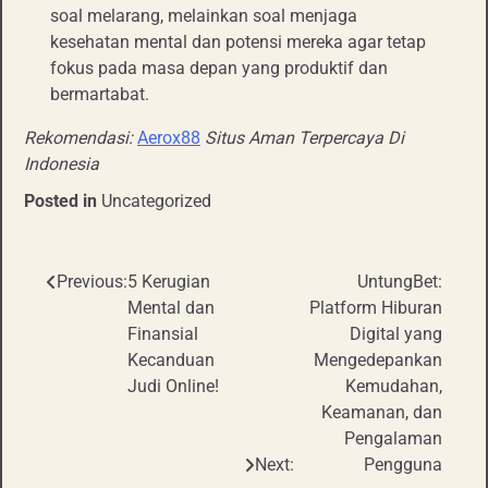
soal melarang, melainkan soal menjaga
kesehatan mental dan potensi mereka agar tetap
fokus pada masa depan yang produktif dan
bermartabat.
Rekomendasi:
Aerox88
Situs Aman Terpercaya Di
Indonesia
Posted in
Uncategorized
Previous:
5 Kerugian
UntungBet:
Post
Mental dan
Platform Hiburan
navigation
Finansial
Digital yang
Kecanduan
Mengedepankan
Judi Online!
Kemudahan,
Keamanan, dan
Pengalaman
Next:
Pengguna