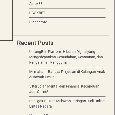
Aerox88
UCOKBET
Pinangtoto
Recent Posts
UntungBet: Platform Hiburan Digital yang
Mengedepankan Kemudahan, Keamanan, dan
Pengalaman Pengguna
Memahami Bahaya Perjudian di Kalangan Anak
di Bawah Umur
5 Kerugian Mental dan Finansial Kecanduan
Judi Online!
Penegak Hukum Melawan Jaringan Judi Online
Lintas Negara