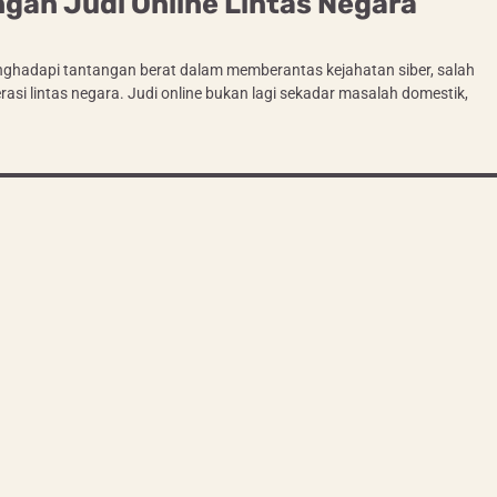
an Judi Online Lintas Negara
enghadapi tantangan berat dalam memberantas kejahatan siber, salah
rasi lintas negara. Judi online bukan lagi sekadar masalah domestik,